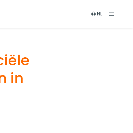
NL
Menu
Switch languag
iële
 in