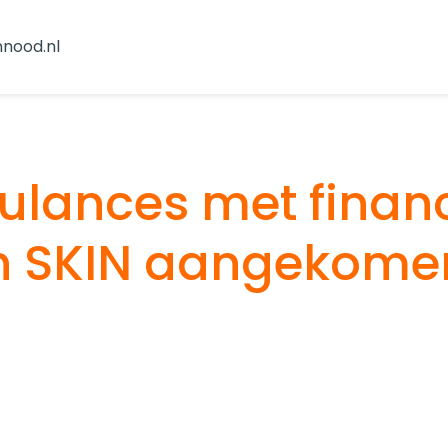
nnood.nl
ulances met financ
n SKIN aangekomen