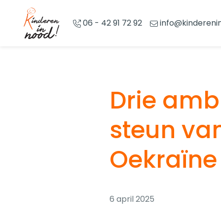
Overslaan en naar de inhoud gaan
06 - 42 91 72 92
info@kindereni
Drie amb
steun va
Oekraïne
6 april 2025