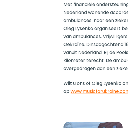
Met financiële ondersteuning
Nederland wonende accordeo
ambulances naar een ziekenh
Oleg Lysenko organiseert b
van ambulances. Vrijwilliger
Oekraïne. Dinsdagochtend 18
vanuit Nederland. Bij de Pool
kilometer terecht. De ambul
overgedragen aan een zieken
Wilt u ons of Oleg Lysenko 
op
www.musicforukraine.co