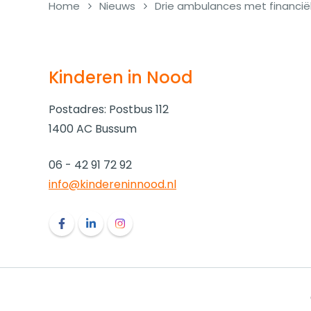
Home
Nieuws
Drie ambulances met financië
Kinderen in Nood
Postadres: Postbus 112
1400 AC Bussum
06 - 42 91 72 92
info@kindereninnood.nl
Volg ons op Facebook Kinderen in Nood
Volg ons op LinkedIn Kinderen in Nood
Volg ons op Instagram Kinderen in N