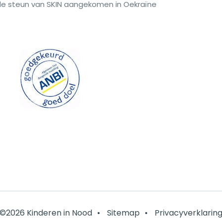
le steun van SKIN aangekomen in Oekraïne
ood
©2026 Kinderen in Nood
•
Sitemap
•
Privacyverklarin