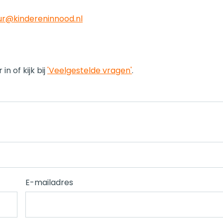
ur@kindereninnood.nl
n of kijk bij
'Veelgestelde vragen'
.
E-mailadres