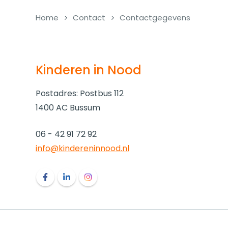
Home
Contact
Contactgegevens
Kinderen in Nood
Postadres: Postbus 112
1400 AC Bussum
06 - 42 91 72 92
info@kindereninnood.nl
Volg ons op Facebook Kinderen in Nood
Volg ons op LinkedIn Kinderen in Nood
Volg ons op Instagram Kinderen in N