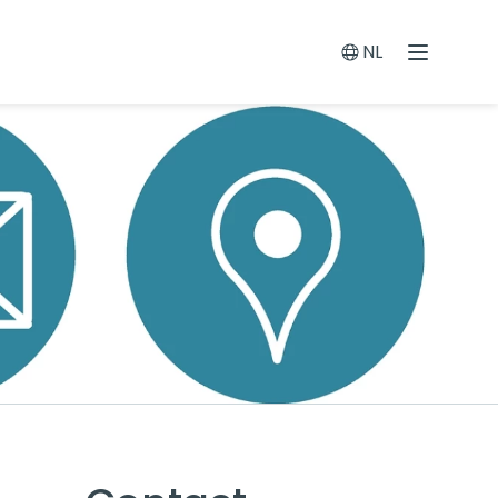
NL
Menu
Switch languag