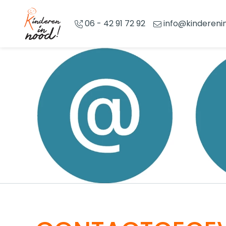
Overslaan en naar de inhoud gaan
06 - 42 91 72 92
info@kindereni