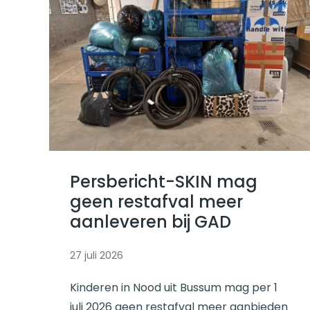
Lees verder
Persbericht-SKIN mag
geen restafval meer
aanleveren bij GAD
27 juli 2026
Kinderen in Nood uit Bussum mag per 1
juli 2026 geen restafval meer aanbieden