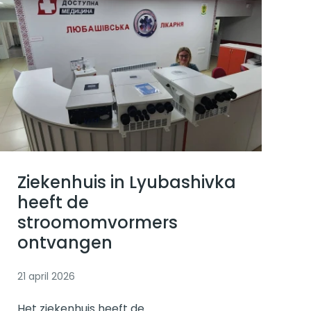
Lees verder
Ziekenhuis in Lyubashivka
heeft de
stroomomvormers
ontvangen
21 april 2026
Het ziekenhuis heeft de